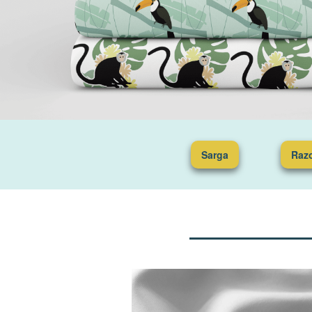
Sarga
Razo