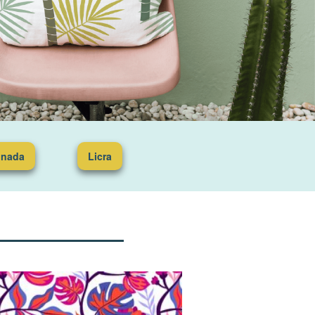
inada
Licra