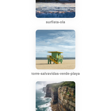
surfista-ola
torre-salvavidas-verde-playa