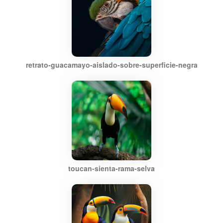
retrato-guacamayo-aislado-sobre-superficie-negra
toucan-sienta-rama-selva